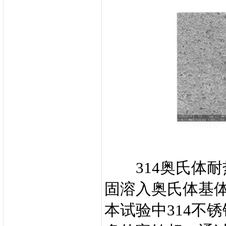
314奥氏体耐
固溶入奥氏体基体
本试验中314不