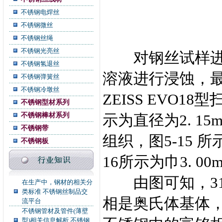
不锈钢电焊丝
不锈钢微丝
不锈钢丝绳
不锈钢光亮丝
对钢丝试样进行
不锈钢氢退丝
溶液进行浸蚀，最后
不锈钢弹簧丝
不锈钢冷墩丝
ZEISS EVO1
不锈钢型材系列
不锈钢棒材系列
示为直径为2. 15
不锈钢带
组织，图5-15 所
不锈钢板
16所示为巾3. 
由图可知，31
在生产中，钢材的相关分
类标准 不锈钢丝制品交
相是奥氏体基体
流平台
不锈钢管材及管件(薄壁
型)相关信息解析 不锈钢