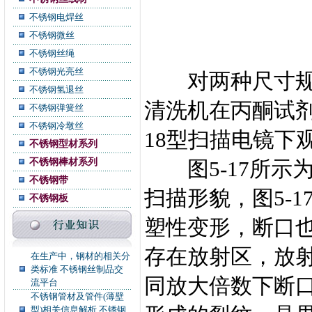
不锈钢电焊丝
不锈钢微丝
不锈钢丝绳
不锈钢光亮丝
对两种尺寸规格
不锈钢氢退丝
清洗机在丙酮试剂中
不锈钢弹簧丝
不锈钢冷墩丝
18型扫描电镜下
不锈钢型材系列
不锈钢棒材系列
图5-17所示为
不锈钢带
扫描形貌，图5-1
不锈钢板
塑性变形，断口
存在放射区，放射线
在生产中，钢材的相关分
类标准 不锈钢丝制品交
同放大倍数下断
流平台
不锈钢管材及管件(薄壁
型)相关信息解析 不锈钢