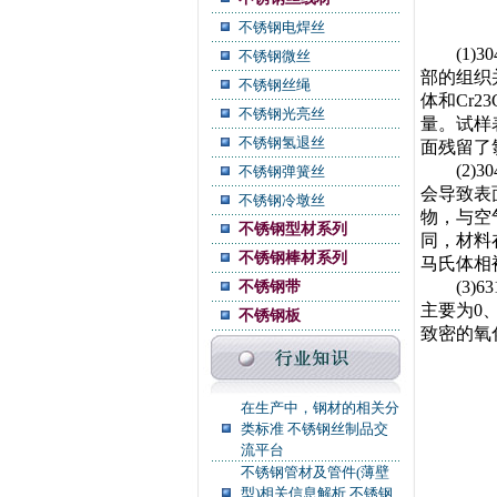
不锈钢电焊丝
(1)3
不锈钢微丝
部的组织
不锈钢丝绳
体和Cr2
不锈钢光亮丝
量。试样
不锈钢氢退丝
面残留了
(2)3
不锈钢弹簧丝
会导致表
不锈钢冷墩丝
物，与空
不锈钢型材系列
同，材料
不锈钢棒材系列
马氏体相
(3)63
不锈钢带
主要为0
不锈钢板
致密的氧
在生产中，钢材的相关分
类标准 不锈钢丝制品交
流平台
不锈钢管材及管件(薄壁
型)相关信息解析 不锈钢