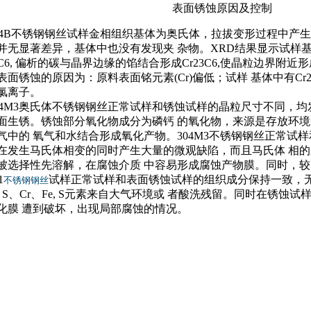
表面锈蚀原因及控制
04B不锈钢钢丝试样金相组织基体为奥氏体，拉拔变形过程中产
并无显著差异，基体中也没有发现夹 杂物。XRD结果显示试样
3C6, 偏析的碳与晶界边缘的馅结合形成Cr23C6,使晶粒边界
表面锈蚀的原因为：原料表面铭元素(Cr)偏低；试样 基体中有Cr
氯离子。
04M3奥氏体不锈钢钢丝正常试样和锈蚀试样的晶粒尺寸不同，
面生锈。锈蚀部分氧化物成分为磷钙 的氧化物，来源是存放环
气中的 氧气和水结合形成氧化产物。304M3不锈钢钢丝正常试
在发生马氏体相变的同时产生大量的微观缺陷，而且马氏体 相
被选择性先溶解，在腐蚀介质 中容易形成腐蚀产物膜。同时，
1
试样正常试样和表面锈蚀试样的组织成分保持一致，
不锈钢钢丝
、S、Cr、Fe, S元素来自大气环境或 者酸洗残留。同时在锈蚀
化膜 遭到破坏，出现局部腐蚀的情况。