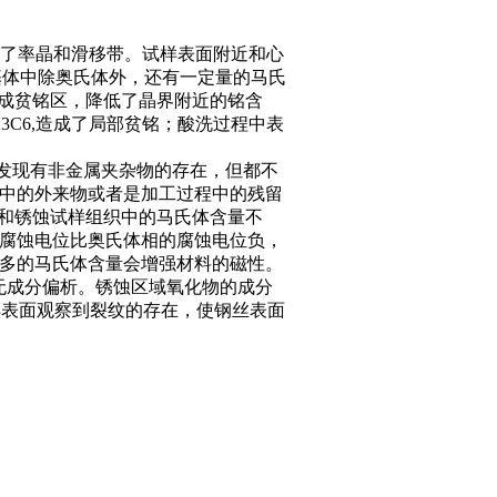
生了率晶和滑移带。试样表面附近和心
基体中除奥氏体外，还有一定量的马氏
附近形成贫铭区，降低了晶界附近的铭含
23C6,造成了局部贫铭；酸洗过程中表
均发现有非金属夹杂物的存在，但都不
境中的外来物或者是加工过程中的残留
样和锈蚀试样组织中的马氏体含量不
的腐蚀电位比奥氏体相的腐蚀电位负，
较多的马氏体含量会增强材料的磁性。
无成分偏析。锈蚀区域氧化物的成分
试样表面观察到裂纹的存在，使钢丝表面